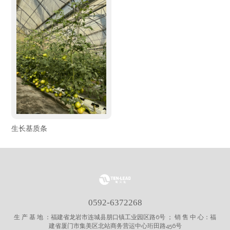
生长基质条
0592-6372268
生 产 基 地 ：福建省龙岩市连城县朋口镇工业园区路6号 ； 销 售 中 心：福
建省厦门市集美区北站商务营运中心珩田路456号