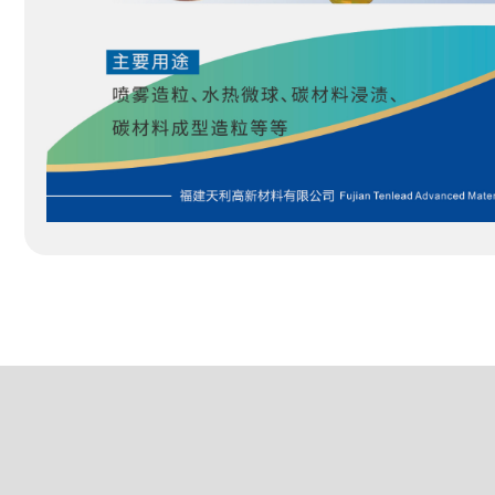
零灰份酚醛树脂