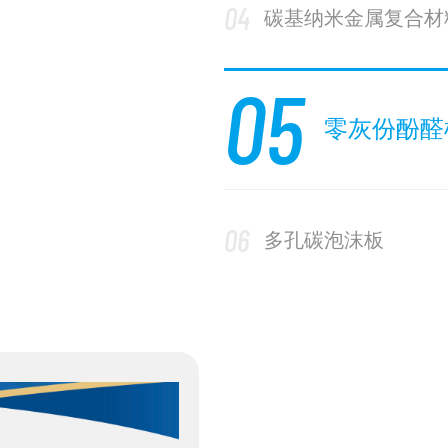
04
碳基纳米金属复合材
05
零灰份酚醛
06
多孔碳泡沫板