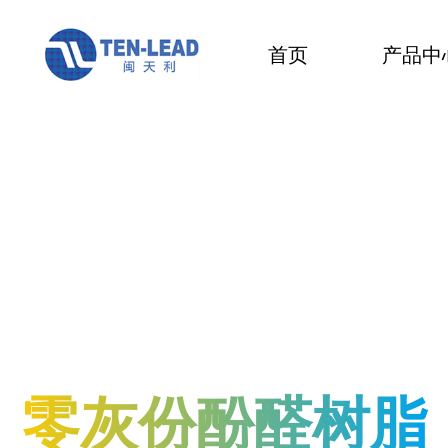
首页
产品中
零灰份酚醛树脂