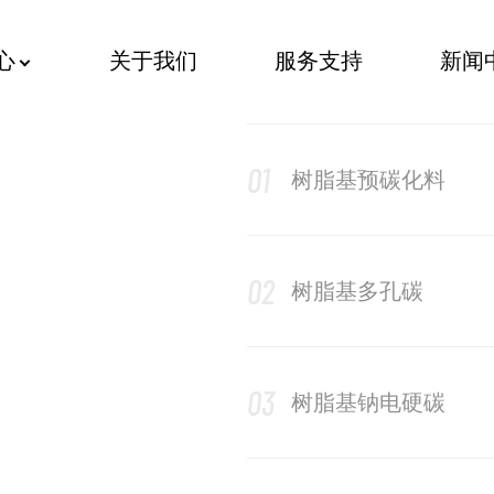
心
关于我们
服务支持
新闻
01
树脂基预碳化料
02
树脂基多孔碳
03
树脂基钠电硬碳