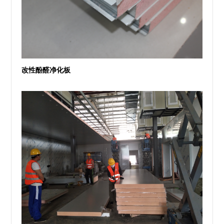
改性酚醛净化板