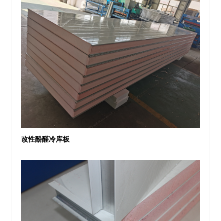
改性酚醛冷库板