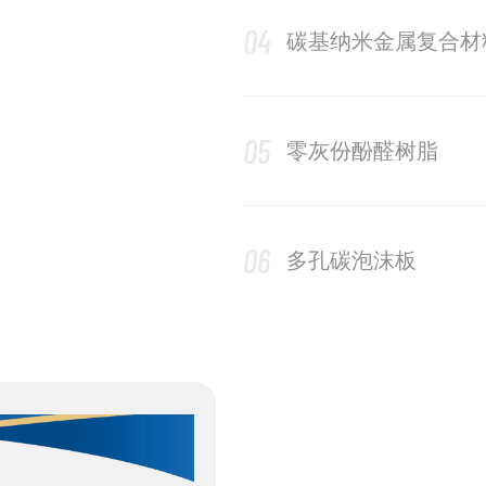
04
碳基纳米金属复合材
05
零灰份酚醛树脂
06
多孔碳泡沫板