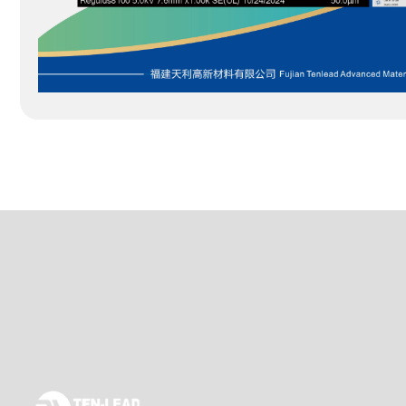
树脂基预碳化料